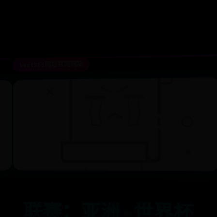
beat365网址官网网站
联赛：亚洲 - 世界杯
预选赛，亚洲世预收