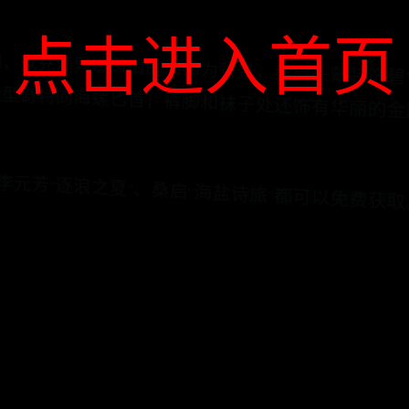
点击进入首页
都为背景，桑启头戴装饰碧色宝石的海军帽，身着可爱的海蓝色休闲装，腰间装饰着造型奇特的海螺
、李元芳“逐浪之夏”、桑启“海盐诗旅”都可以免费获取