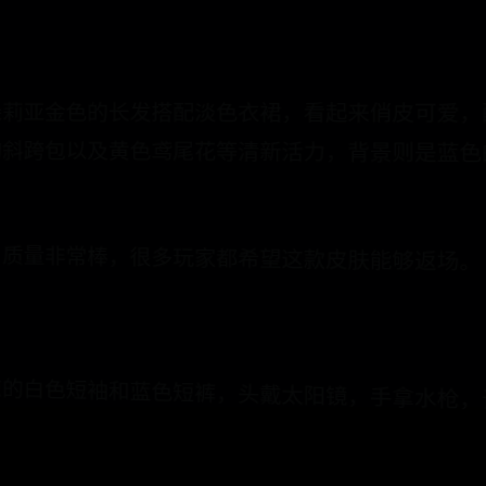
朵莉亚金色的长发搭配淡色衣裙，看起来俏皮可爱
的斜跨包以及黄色鸢尾花等清新活力，背景则是蓝
，质量非常棒，很多玩家都希望这款皮肤能够返场。
凉的白色短袖和蓝色短裤，头戴太阳镜，手拿水枪