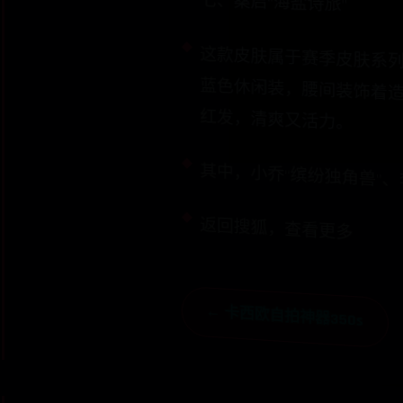
七、桑启“海盐诗旅”
这款皮肤属于赛季皮肤系列，以充满异域风情的海
红发，清爽又活力。
其中，小乔“缤纷独角兽”
返回搜狐，查看更多
← 卡西欧自拍神器350s