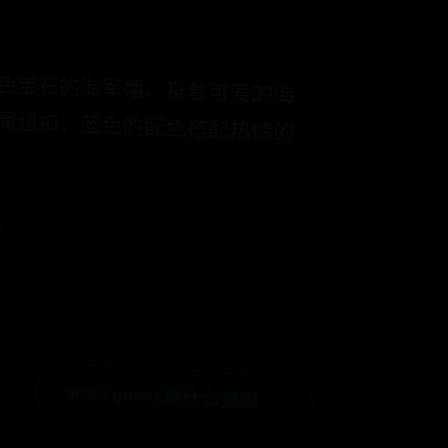
匕首，裤脚和袜子处还饰有华丽的金属纽扣，蓝色的配色搭配热情的
。
good guess是什么意思 →