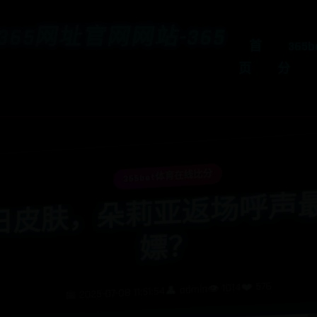
t365网址官网网站-365
首
365
页
分
365bet体育在线比分
，
？
❤️ 576
👁️ 1014
👤 admin
📅 2025-07-08 11:51:54