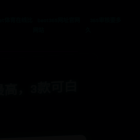
bet体育在线比
beat365网址官网
365审核要多
网站
久
7
款
绝
美
夏
日
皮
肤
，
朵
莉
亚
返
场
呼
声
最
高
3
款
可
白
嫖