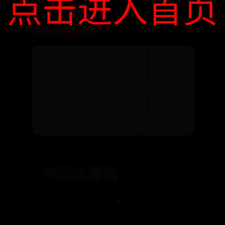
点击进入首页
365bet体育在线比分
中国收藏网
📅 09-07
👁️ 5613