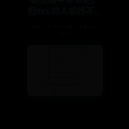
据说图中有条蛇，
但99%的人却找不到
在哪儿...
📅 2025-11-17 23:08:38
👤 admin
👁️ 6086
❤️ 867