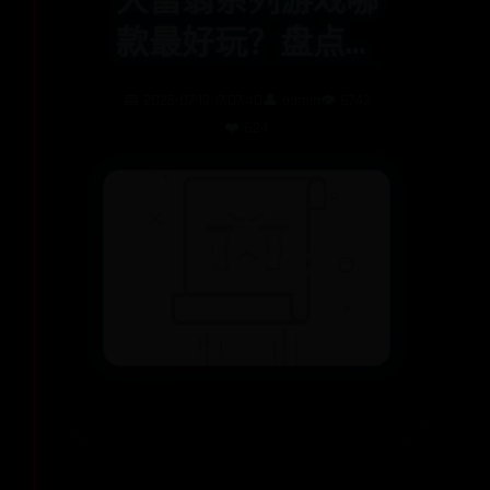
大富翁系列游戏哪
款最好玩？盘点经
典版本，带你重温
📅 2025-07-13 17:07:40
👤 admin
👁️ 6742
童年回忆
❤️ 624