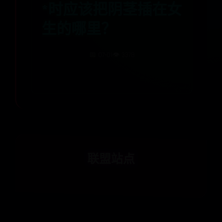
*时应该把阴茎插在女
生的哪里？
📅 07-01
👁️ 3378
联盟站点