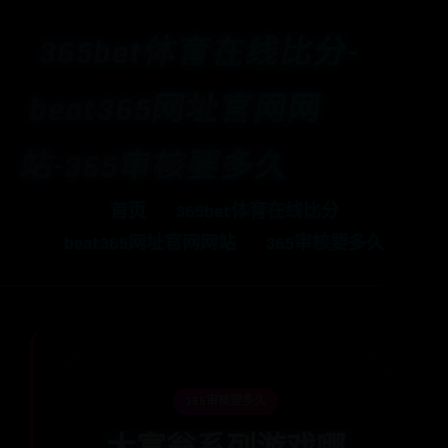
365bet体育在线比分-
beat365网址官网网
站-365审核要多久
首页
365bet体育在线比分
beat365网址官网网站
365审核要多久
365审核要多久