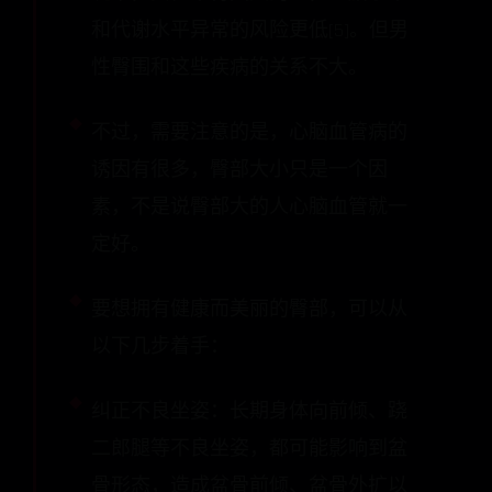
和代谢水平异常的风险更低[5]。但男
性臀围和这些疾病的关系不大。
不过，需要注意的是，心脑血管病的
诱因有很多，臀部大小只是一个因
素，不是说臀部大的人心脑血管就一
定好。
要想拥有健康而美丽的臀部，可以从
以下几步着手：
纠正不良坐姿：长期身体向前倾、跷
二郎腿等不良坐姿，都可能影响到盆
骨形态，造成盆骨前倾、盆骨外扩以