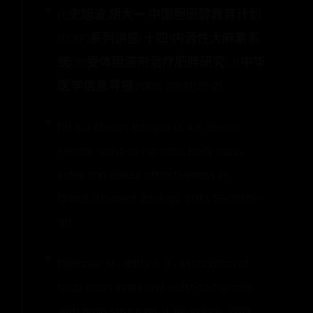
[1]史旭波,胡大一.中国胆固醇教育计划
(CCEP)系列讲座(十四)内源性大麻素系
统CB1受体阻滞剂治疗肥胖研究[J].中华
医学信息导报,2005, 20(21):21-21.
[2] B.J. Dixson, Baoguo Li, A.F. Dixson.
Female waist-to-hip ratio, body mass
index and sexual attractiveness in
China[J].Current Zoology, 2010, 56(2):175–
181
[3]Hamer M , Batty G D . Association of
body mass index and waist-to-hip ratio
with brain structure[J]. Neurology, 2019.