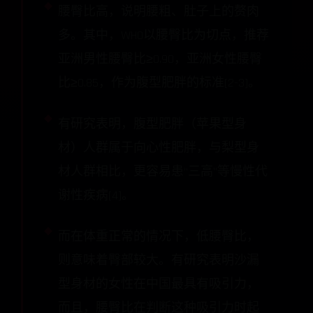
腰臀比高，说明腰粗、肚子上的赘肉
多。其中，WHO以腰臀比为切点，推荐
亚洲男性腰臀比≥0.90，亚洲女性腰臀
比≥0.85，作为腹型肥胖的标准[2-3]。
有研究表明，腹型肥胖（苹果型身
材）人群属于向心性肥胖，与梨型身
材人群相比，更容易患“三高”等慢性代
谢性疾病[4]。
而在体重正常的情况下，低腰臀比，
则意味着臀部较大。有研究表明沙漏
型身材的女性在中国最具有吸引力，
而且，腰臀比在判断这种吸引力时起