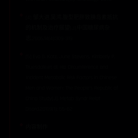
[4] 邹大进,吴鸿.腹型肥胖致胰岛素抵抗
的机制及治疗展望[J].中国糖尿病杂
志,2006,14(4):309-319
[5] Eva G. Katz, June Stevens, Kimberly P.
Truesdale,et al. Hip Circumference and
Incident Metabolic Risk Factors in Chinese
Men and Women: The People's Republic of
China Study[J]. Metab Syndr Relat
Disord,2011,9(1): 55–62
内容制作