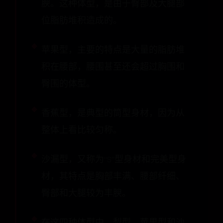
腴。这种体型，是由于臀部及大腿部
位脂肪堆积造成的。
苹果型，主要的特点是大量的脂肪堆
积在腰部，腰围甚至还会超过胸围和
臀围的体型。
香蕉型，是典型的筒型身材，因为从
整体上看比较匀称。
沙漏型，又称为“S”型身材和完美型身
材，其特点是胸部丰满、腰部纤细、
臀部和大腿较为丰腴。
在这四种体型中，梨型、苹果型和沙