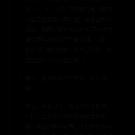
括A、O、H、X型，其对应的更形象的
分型包括梨型、苹果型、香蕉型和沙
漏型。按照脂肪分布的部位,可分为腹
部型肥胖和臀部型肥胖两种，其中，
腹部型肥胖也被称为苹果型肥胖，臀
部型肥胖又叫梨型肥胖[1]。
那么，这几种体型的特点，你知道
吗？
梨型，顾名思义，整体的体型像梨子
一样，上半身的特点就是肩部较窄、
腰部纤细而臀部较宽，大腿也较为丰