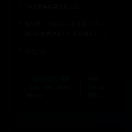
*腾讯医典内容团队出品
原标题：《“屁股大”和“屁股小”的人，
谁的身体更健康？答案意想不到！》
阅读原文
← 四大主流芯片架构
苹果
（X86、ARM、RISC-V
iPhone7
和MIPS）
报价 →