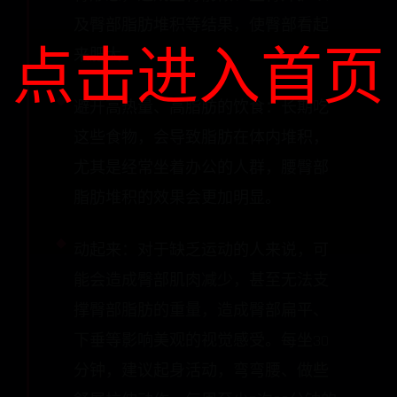
及臀部脂肪堆积等结果，使臀部看起
点击进入首页
来肥大。
避开高热量、高脂肪的饮食：长期吃
这些食物，会导致脂肪在体内堆积，
尤其是经常坐着办公的人群，腰臀部
脂肪堆积的效果会更加明显。
动起来：对于缺乏运动的人来说，可
能会造成臀部肌肉减少，甚至无法支
撑臀部脂肪的重量，造成臀部扁平、
下垂等影响美观的视觉感受。每坐30
分钟，建议起身活动，弯弯腰、做些