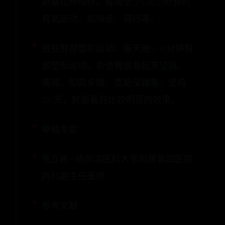
舒展拉伸动作。每周至少5次30分钟的
有氧运动，如快走、骑行等。
做些臀部塑形运动：每天做5~10分钟臀
部塑形运动，会使臀部看起来坚挺、
美观，如箭步蹲、宽距深蹲等，坚持
100天，就能看到比较明显的效果。
审稿专家
张立彬 | 哈尔滨医科大学附属第四医院
内科副主任医师
参考文献