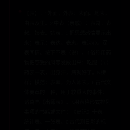
【表】：1.外面；外表：表面。地表。
由表及里。2.中表（亲戚）：表哥。表
叔。姨表。姑表。3.把思想感情显示出
来；表示：表达。表态。表决心。深
表同情。按下不表（说）。4.俗称用药
物把感受的风寒发散出来：吃服（fù）
药表一表，出身汗，病就好了。5.榜
样；模范：表率。为人师表。6.古代文
体奏章的一种，用于较重大的事件：
诸葛亮《出师表》。7.用表格形式排列
事项的书籍或文件：《史记》十表。
统计表。一张表。8.古代测日影的标