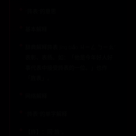
“旍表”的意思
基本解释
辞典解释旍表 jīng biǎo ㄐㄧㄥ ㄅㄧㄠˇ
表彰、表扬。如：「他是今年好人好
事代表中接受旍表的一位。」也作
「旌表」。
网络解释
“旍表”的单字解释
【旍】：同“旌”。