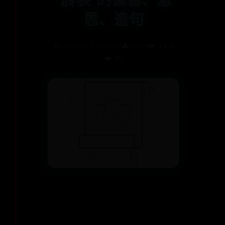
“旍表”的读音、意
思、造句
📅 2026-02-16 07:07:28
👤 admin
👁️ 9303
❤️ 471