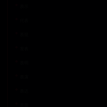
表示
代表
表现
发表
表明
表演
表达
表面