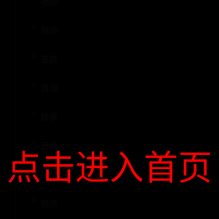
扬旍
懸旍
銮旍
旍旗
旍表
云旍
点击进入首页
绥旍
旆旍