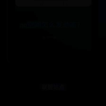
qq空间怎么发动态？
📅 07-21
👁️ 2095
联盟站点