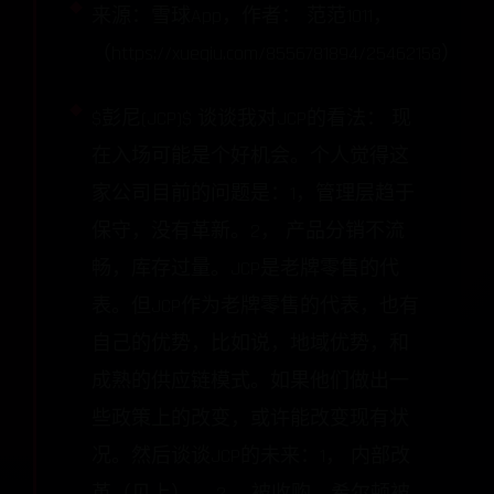
来源：雪球App，作者： 范范1011，
（https://xueqiu.com/8556781894/25462158）
$彭尼(JCP)$ 谈谈我对JCP的看法： 现
在入场可能是个好机会。个人觉得这
家公司目前的问题是：1，管理层趋于
保守，没有革新。2， 产品分销不流
畅，库存过量。JCP是老牌零售的代
表。但JCP作为老牌零售的代表，也有
自己的优势，比如说，地域优势，和
成熟的供应链模式。如果他们做出一
些政策上的改变，或许能改变现有状
况。然后谈谈JCP的未来：1， 内部改
革（见上）。 2， 被收购。希尔顿被